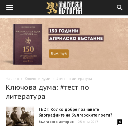
Начало
Ключови думи
#тест по литература
Ключова дума: #тест по
литература
ТЕСТ: Колко добре познавате
биографиите на българските поети?
Българска история
-
05 юни 2017
0