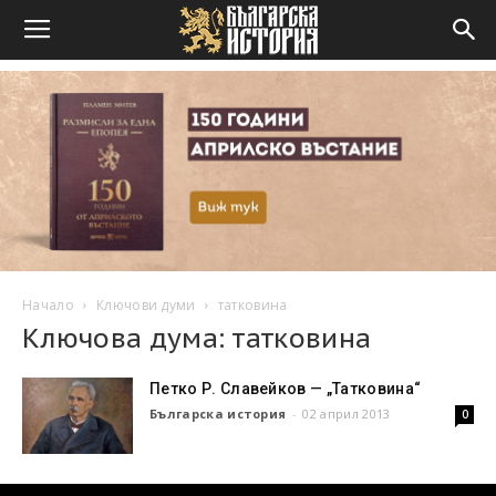
Начало
Ключови думи
татковина
Ключова дума: татковина
Петко Р. Славейков — „Татковина“
Българска история
-
02 април 2013
0