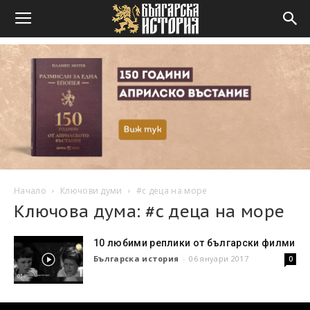
Начало
Ключови думи
#с деца на море
Ключова дума: #с деца на море
10 любими реплики от български филми
Българска история
-
06 януари 2017
0