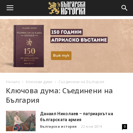
Начало
Ключови думи
Съединени на България
Ключова дума: Съединени на
България
Данаил Николаев – патриархът на
българската армия
Българска история
-
22 юни 2014
0