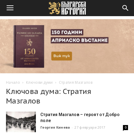
Начало
Ключови думи
Стратия Мазгалов
Ключова дума: Стратия
Мазгалов
Стратия Мазгалов – героят от Добро
поле
Георгия Кинева
-
27 февруари 2017
0