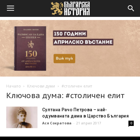
Начало
Ключови думи
#столичен елит
Ключова дума: #столичен елит
Султана Рачо Петрова – най-
одумваната дама в Царство България
Ася Сократова
-
21 април 2017
0