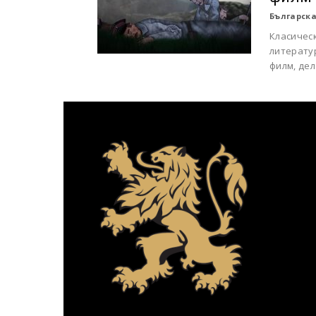
Българска
Класичес
литерату
филм, дел