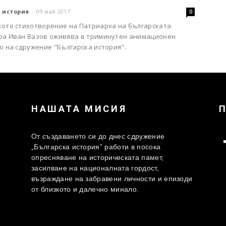
 история
-
09 май 2017
0
кото стихотворение на Патриарха на българската
ра Иван Вазов оживява в триминутен анимационен
о на сдружение "Българска история".
НАШАТА МИСИЯ
От създаването си до днес сдружение
„Българска история” работи в посока
опресняване на историческата памет,
засилване на националната гордост,
възраждане на забравени личности и епизоди
от близкото и далечно минало.