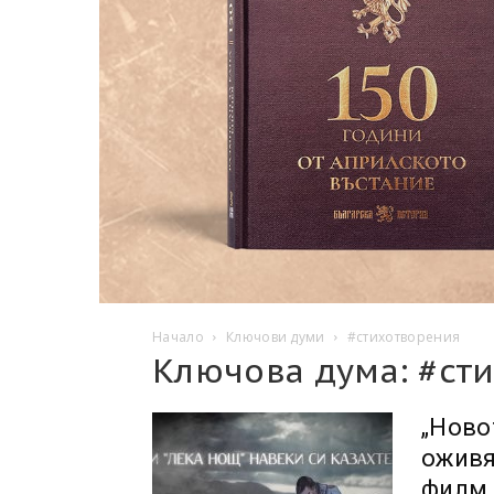
Начало
Ключови думи
#стихотворения
Ключова дума: #ст
„Ново
оживя
филм