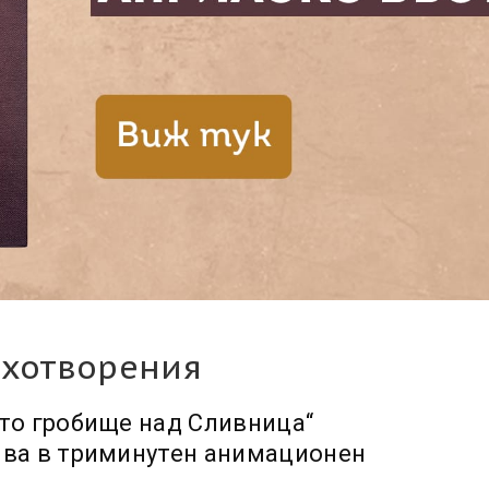
ихотворения
то гробище над Сливница“
ва в триминутен анимационен