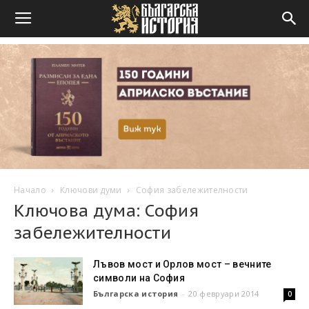
Начало
Ключови думи
София забележителности
Ключова дума: София
забележителности
Лъвов мост и Орлов мост – вечните
символи на София
Българска история
-
20 февруари 2014
0