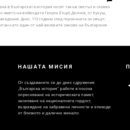
на в българската история носят такъв светъл и славен
о името на войводата Георги (Гоце) Делчев, от Кукуш,
акедония. Днес, 115 години след героичната си смърт,
итан като един от най-великите синове на българския
НАШАТА МИСИЯ
От създаването си до днес сдружение
„Българска история” работи в посока
опресняване на историческата памет,
засилване на националната гордост,
възраждане на забравени личности и епизоди
от близкото и далечно минало.