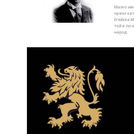
Малко име
ореол кат
Егейска М
той е поч
народ.