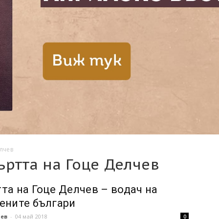
лчев
ртта на Гоце Делчев
та на Гоце Делчев – водач на
ените българи
чев
-
04 май 2018
0