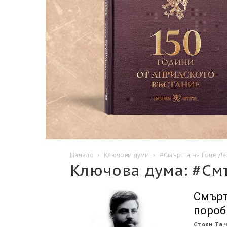
Начало
Ключови думи
#Смъртта на Гоце Де
Ключова дума: #Смъ
Смърт
пороб
Стоян Та