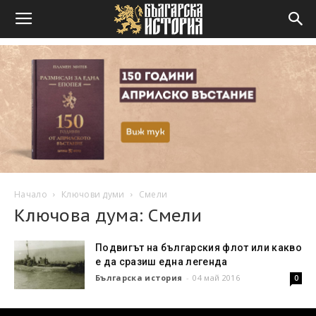
Начало
Ключови думи
Смели
Ключова дума: Смели
Подвигът на българския флот или какво
е да сразиш една легенда
Българска история
-
04 май 2016
0