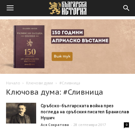
Начало
Ключови думи
#Сливница
Ключова дума: #Сливница
Сръбско-българската война през
погледа на сръбския писател Бранислав
Нушич
Ася Сократова
-
28 септември 2017
0