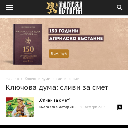
Начало
Ключови думи
сливи за смет
Ключова дума: сливи за смет
„Сливи за смет“
Българска история
-
13 ноември 2013
0