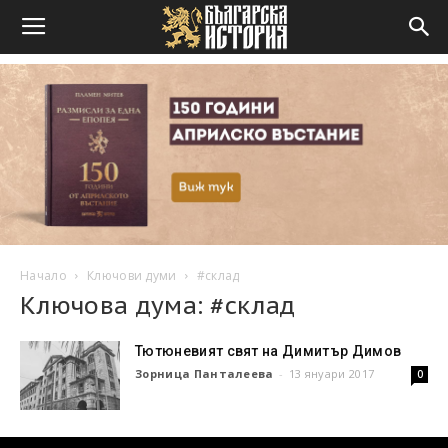
Начало
Ключови думи
#склад
Ключова дума: #склад
Тютюневият свят на Димитър Димов
Зорница Панталеева
-
13 януари 2017
0