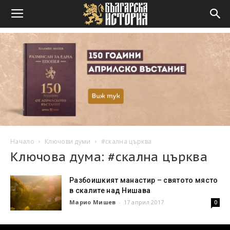
Начало
Ключови думи
#скална църква
Ключова дума: #скална църква
Разбоишкият манастир – святото място
в скалите над Нишава
Марио Мишев
-
17 април 2017
0