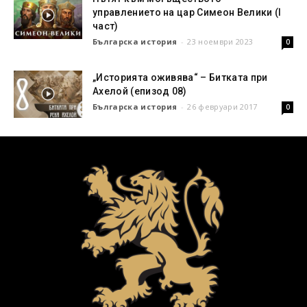
управлението на цар Симеон Велики (I
част)
Българска история
-
23 ноември 2023
0
„Историята оживява“ – Битката при
Ахелой (епизод 08)
Българска история
-
26 февруари 2017
0