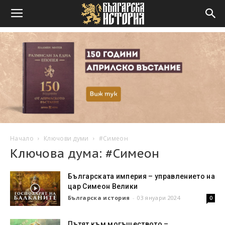
Начало
Ключови думи
#Симеон
Ключова дума: #Симеон
Българската империя – управлението на
цар Симеон Велики
Българска история
-
03 януари 2024
0
Пътят към могъществото –