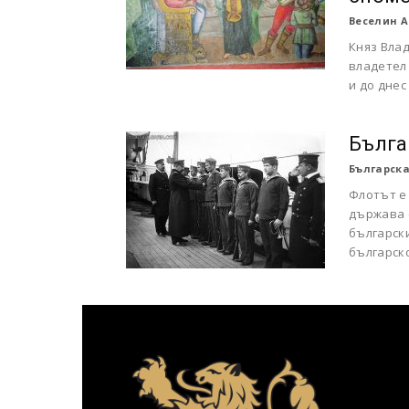
Веселин А
Княз Влад
владетел 
и до днес 
Бълга
Българска
Флотът е
държава 
българск
българско