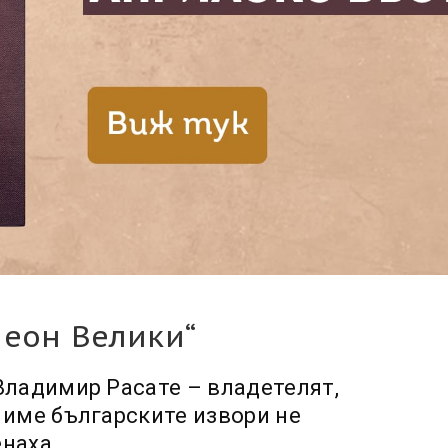
меон Велики“
Владимир Расате – владетелят,
 име българските извори не
наха