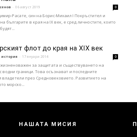
сенов
-
06 август 2019
0
имир-Расате, син на Борис-Михаил I Покръстител и
на българите в края на IX век, е сред личностите, които
будят...
рският флот до края на XIX век
 история
-
17 януари 2014
0
 жизненоважен за защитата и съществуването на
с водни граници. Това осъзнават и последните
и владетели през Средновековието. Развитието на
то морско...
НАШАТА МИСИЯ