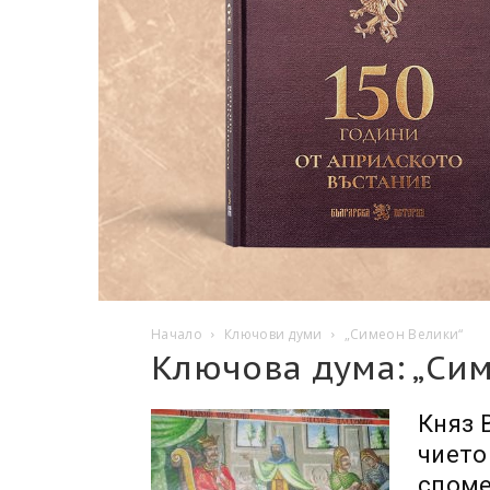
Начало
Ключови думи
„Симеон Велики“
Ключова дума: „Си
Княз 
чието
споме