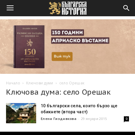
Начало
Ключови думи
село Орешак
Ключова дума: село Орешак
10 български села, които бързо ще
обикнете (втора част)
Елена Гиздавкова
-
29 януари 2015
0