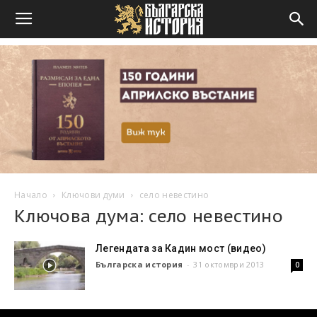
Начало
Ключови думи
село невестино
Ключова дума: село невестино
Легендата за Кадин мост (видео)
Българска история
-
31 октомври 2013
0