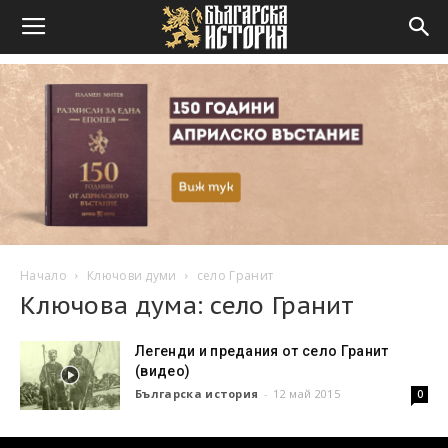
Начало
Ключови думи
село Гранит
Ключова дума: село Гранит
Легенди и предания от село Гранит
(видео)
Българска история
-
12 май 2015
0