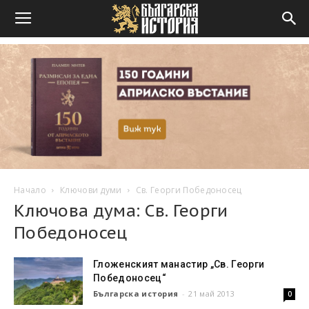
Начало
Ключови думи
Св. Георги Победоносец
Ключова дума: Св. Георги
Победоносец
Гложенският манастир „Св. Георги
Победоносец“
Българска история
-
21 май 2013
0