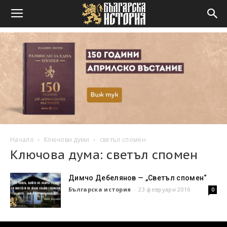
Начало
Ключови думи
светъл спомен
Ключова дума: светъл спомен
Димчо Дебелянов — „Светъл спомен“
Българска история
-
23 февруари 2016
0