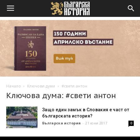
Начало
Ключови думи
#свети антон
Ключова дума: #свети антон
Защо един замък в Словакия е част от
българската история?
Българска история
-
21 юни 2017
0