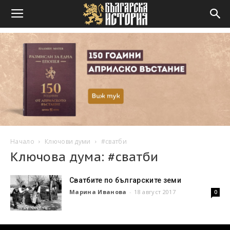
Начало
Ключови думи
#сватби
Ключова дума: #сватби
Сватбите по българските земи
Марина Иванова
-
18 август 2017
0