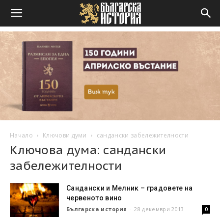
Начало
Ключови думи
сандански забележителности
Ключова дума: сандански
забележителности
Сандански и Мелник – градовете на
червеното вино
Българска история
-
28 декември 2013
0