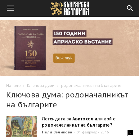
Начало
Ключови думи
родоначалникът на българите
Ключова дума: родоначалникът
на българите
Легендата за Авитохол или кой е
родоначалникът на българите?
Нели Великова
-
01 февруари 2016
0