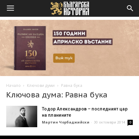
Начало
Ключови думи
Равна бука
Ключова дума: Равна бука
Тодор Александров – последният цар
на планините
Мартин Чорбаджийски
-
30 октомври 2014
0