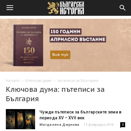
Начало
Ключови думи
пътеписи за България
Ключова дума: пътеписи за
България
Чужди пътеписи за българските земи в
периода XV – XVII век
Магдалена Джунова
-
13 февруари 2016
0