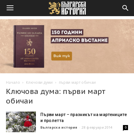
Начало
Ключови думи
първи март обичаи
Ключова дума: първи март
обичаи
Първи март – празникът на мартениците
и пролетта
Българска история
-
28 февруари 2014
0