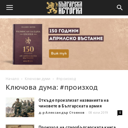
Начало
Ключови думи
#произход
Ключова дума: #произход
Откъде произлизат названията на
чиновете в Българската армия
д-р Александър Стоянов
-
08 юли 2019
0
Произход на старобългарската книга