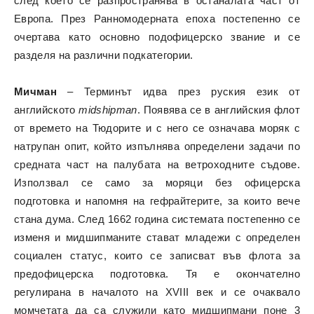
след което се разпространява в останалата част от
Европа. През Ранномодерната епоха постепенно се
очертава като основно подофицерско звание и се
разделя на различни подкатегории.
Мичман
– Терминът идва през руския език от
английското
midshipman
. Появява се в английския флот
от времето на Тюдорите и с него се означава моряк с
натрупан опит, който изпълнява определени задачи по
средната част на палубата на ветроходните съдове.
Използвал се само за моряци без офицерска
подготовка и напомня на гефрайтерите, за които вече
стана дума. След 1662 година системата постепенно се
изменя и мидшипманите стават младежи с определен
социален статус, които се записват във флота за
предофицерска подготовка. Тя е окончателно
регулирана в началото на XVIII век и се очаквало
момчетата да са служили като мидшипмани поне 3