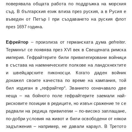
поверявала общата работа по поддръжка на морския
съд. В българския език влиза през руския, а в Русия е
въведен от Петър I при създаването на руския флот
през 1697 година.
Ефрейтор
– произлиза от германската дума
gefreiter.
Терминът се появява през XVI век в Свещената римска
империя. Гефрайтерите били привилегировани войници
в състава на наемническите полкове на ландскнехтите
и швейцарските пиконосци. Когато даден войник
докажел своите качества по време на кампания, той
бил издиган в „гефрайтер“. Званието означавало две
неща – на бойното поле гефрайтерите заемали най-
рисковите позиции в редиците, но извън сражение те се
радвали на редица привилегии – по-високо заплащане,
по-добри условия на живот и били освободени от някои
задължения – например, не давали караул. В Третото