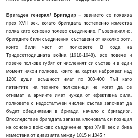
Бригаден генерал/ Бригадир
– званието се появява
през XVII век, когато бригадата постепенно измества
полка като основно полево съединение. Първоначално,
бригадите били съединения, съставени от няколко роти,
които били част от полковете. В хода на
Тридесетгодишната война (1618-1648), все повече и
повече полкове губят от численият си състав и в един
момент някои полкове, които на хартия наброяват над
1200 души, всъщност имат по 300-400. Тъй като
патентите на техните полковници не могат да се
отнемат, а армиите имат нужда от ефективна сила,
полковете с недостатъчен числен състав започват да
бъдат обединявани в бригади, начело с бригадири.
Впоследствие бригадата запазва ключовата си позиция
на основно войсково съединение през XVIII век и бива
изместена от дивизията между 1815 и 1945 г.