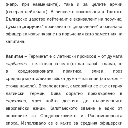
(напр. при наемниците), така и за целите армии
(генерал-лейтенант). В чиновете използвани в Третото
Българско царство лейтенант е еквивалент на поручик.
Думата „
поручик
“ произлиза от „поръчение“ и означава
офицер за изпълняване на поръчения като заместник на
капитана.
Капитан
– Терминът е с латински произход – от думата
capitaneus
– т.е. стоящ на чело (от лат. caput – глава), но
в средновековната практика влиза през
средногръцката/византийска дума – катепан (
κατεπάν
–
стоящ начело). Впоследствие, смесвайки се със стария
латински термин, бива обратно прехвърлено в
capetanus
, чрез който достига до съвременните
европейски езици. Капитанското звание е едно от
основните за Средновековието и Ранномодерната
епоха. Използвало се е както за средния офицерски