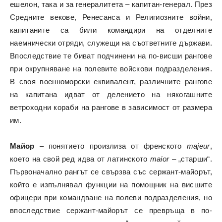
ешелон, така и за генералитета – капитан-генерал. През
Средните векове, Ренесанса и Религиозните войни,
капитаните са били командири на отделните
наемнически отряди, служещи на съответните държави.
Впоследствие те биват подчинени на по-висши рангове
при окрупняване на полевите войскови подразделения.
В своя военноморски еквивалент, различните рангове
на капитана идват от делението на някогашните
ветроходни кораби на рангове в зависимост от размера
им.
Майор
– понятието произлиза от френското
majeur
,
което на свой ред идва от латинското
maior
– „старши“.
Първоначално рангът се свързва със сержант-майорът,
който е изпълнявал функции на помощник на висшите
офицери при командване на полеви подразделения, но
впоследствие сержант-майорът се превръща в по-