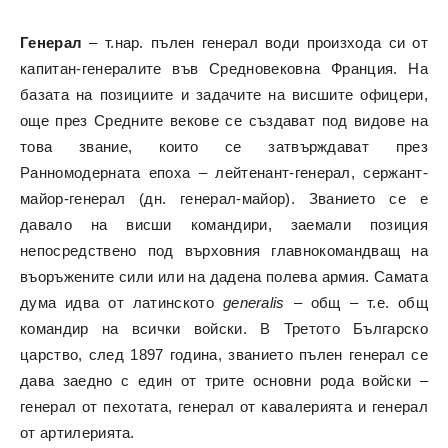
Генерал
– т.нар. пълен генерал води произхода си от
капитан-генералите във Средновековна Франция. На
базата на позициите и задачите на висшите офицери,
още през Средните векове се създават под видове на
това звание, които се затвърждават през
Ранномодерната епоха – лейтенант-генерал, сержант-
майор-генерал (дн. генерал-майор). Званието се е
давало на висши командири, заемали позиция
непосредствено под върховния главнокомандващ на
въоръжените сили или на дадена полева армия. Самата
дума идва от латинското
generalis
– общ – т.е. общ
командир на всички войски. В Третото Българско
царство, след 1897 година, званието пълен генерал се
дава заедно с един от трите основни рода войски –
генерал от пехотата, генерал от кавалерията и генерал
от артилерията.