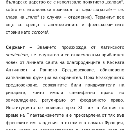
българско царство се е използвало понятието „капрал“,
който е с италиански произход от
capo corporale
– т.е.
глава на „тяло“ (в случая – отделение). Терминът все
още се среща в англоезичните и френскоезичните
страни като
corporal
.
Сержант
– Званието произхожда от латинското
servientem
, т.е. служител и се отнасяло към приближен
човек от личната свита на благородниците в Късната
Античност и Ранното Средновековие, обикновено
изпълняващ функции на охранител. През Възходящото
средновековие, сержантите били придружители на
рицарите, които имали специфично право на
земевладение, регулирано от феодалното право.
Институцията се появява през XII век в Англия по
време на Плантадженетите и е прехвърлена от тях във
френските им владения, а оттам и в самата Франция,