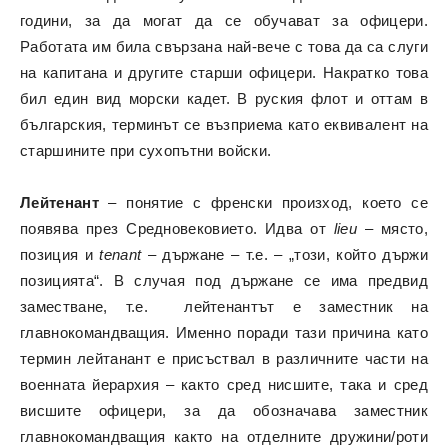
години, за да могат да се обучават за офицери.
Работата им била свързана най-вече с това да са слуги
на капитана и другите старши офицери. Накратко това
бил един вид морски кадет. В руския флот и оттам в
българския, терминът се възприема като еквивалент на
старшините при сухопътни войски.
Лейтенант
– понятие с френски произход, което се
появява през Средновековието. Идва от
lieu
– място,
позиция и
tenant
– държане – т.е. – „този, който държи
позицията“. В случая под държане се има предвид
заместване, т.е. лейтенантът е заместник на
главнокомандващия. Именно поради тази причина като
термин лейтанант е присъствал в различните части на
военната йерархия – както сред нисшите, така и сред
висшите офицери, за да обозначава заместник
главнокомандващия както на отделните дружини/роти