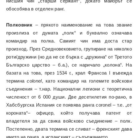
нисшия чин „старши сержант“, докато майорът се
обособява в отделен ранг.
Полковник
– прякото наименование на това звание
произлиза от думата „полк“ и буквално означава
командир на полка. Самият чин има доста стар
произход. През Средновековието, групиране на няколко
роти/дружини (но да не се бърка с „дружина“ от Третото
Българско царство – б.а.), се наричало „колона“. На
базата на това, през 1534 г., крал Франсоа I въвежда
термина
colonel
, като командир на големите войскови
съединения – т.нар. Национални легиони с теоретична
численост от 6 000 души. Две десетилетия по-рано, в
Хабсбургска Испания се появява ранга coronel – т.е. „от
короната“– офицер, който получава патент от
владетеля за да свика войсково съединение – полк.
Постепенно, двата термина се сливат – френският дава
името на ранга, а испанският – съдържанието.