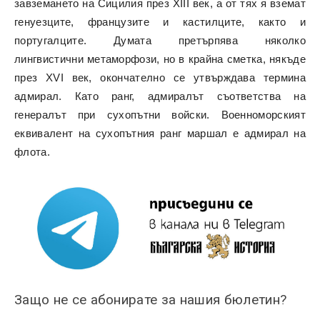
завземането на Сицилия през XIII век, а от тях я вземат
генуезците, французите и кастилците, както и
португалците. Думата претърпява няколко
лингвистични метаморфози, но в крайна сметка, някъде
през XVI век, окончателно се утвърждава термина
адмирал. Като ранг, адмиралът съответства на
генералът при сухопътни войски. Военноморският
еквивалент на сухопътния ранг маршал е адмирал на
флота.
Защо не се абонирате за нашия бюлетин?