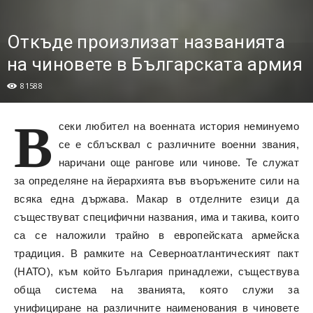
Откъде произлизат названията
на чиновете в Българската армия
81588
В
секи любител на военната история неминуемо
се е сблъсквал с различните военни звания,
наричани още рангове или чинове. Те служат
за определяне на йерархията във въоръжените сили на
всяка една държава. Макар в отделните езици да
съществуват специфични названия, има и такива, които
са се наложили трайно в европейската армейска
традиция. В рамките на Северноатлантическият пакт
(НАТО), към който България принадлежи, съществува
обща система на званията, която служи за
унифициране на различните наименования в чиновете