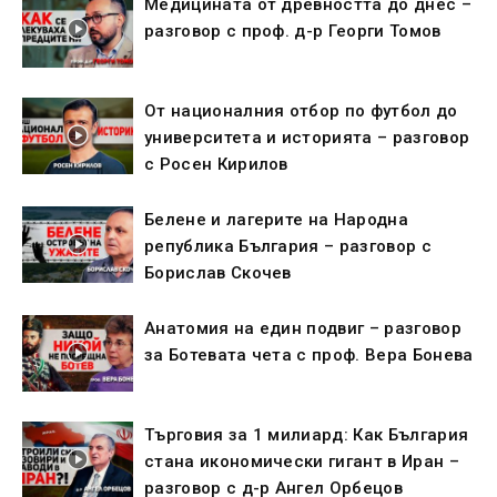
Медицината от древността до днес –
разговор с проф. д-р Георги Томов
От националния отбор по футбол до
университета и историята – разговор
с Росен Кирилов
Белене и лагерите на Народна
република България – разговор с
Борислав Скочев
Анатомия на един подвиг – разговор
за Ботевата чета с проф. Вера Бонева
Търговия за 1 милиард: Как България
стана икономически гигант в Иран –
разговор с д-р Ангел Орбецов