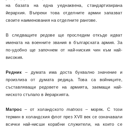
на базата на една уеднаквена, стандартизирана
йерархия. Въпреки това отделните армии запазват
своите наименования на отделните рангове.
В следващите редове ще проследим откъде идват
имената на военните звания в българската армия. За
по-удобно ще започнем от най-ниския чин към най-
високия.
Редник
– думата има доста буквално значение и
произлиза от думата редица. Това са войниците,
съставляващи редовете на армията, заемащи най-
ниското стъпало в йерархията.
Матрос
– от холандското
matroos
– моряк. С този
термин в холандския флот през XVII век се означавали
всички най-нисши корабни служители, на които се