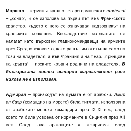
Маршал
– терминът идва от старогерманското
marhscal
– „коняр“, и се използва за първи път във Франкското
кралство, където с него се означавал надзорникът на
кралските конюшни. Впоследствие маршалите се
налагат като върховни главнокомандващи на армиите
през Средновековието, като рангът им отстъпва само на
този на владетеля, а във Франция и на т.нар. „принцове
на кръвта“ – преките кръвни роднини на владетеля.
В
българската военна история
маршалският ранг
никога не е използван.
Адмирал
– произходът на думата е от арабски.
Амир
ал бахр
(командир на морето) била титлата, използвана
от арабските морски командири през IX-XI век, след
което тя била усвоена от норманите в Сицилия през XII
век. След това арагонците я възприемат след