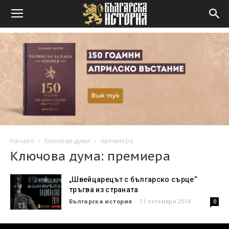
Начало
Ключови думи
премиера
Ключова дума: премиера
„Швейцарецът с българско сърце“
тръгва из страната
Българска история
-
11 октомври 2014
0