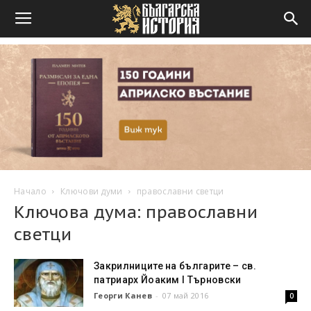
Начало
Ключови думи
православни светци
Ключова дума: православни
светци
Закрилниците на българите – св.
патриарх Йоаким I Търновски
Георги Канев
-
07 май 2016
0