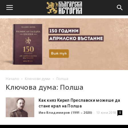
Начало
Ключови думи
Полша
Ключова дума: Полша
Kaк княз Кирил Преславски можеше да
стане крал на Полша
Иво Владимиров (1991 – 2020)
-
13 юни 2018
0