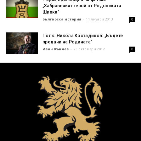
„Забравеният герой от Родопската
Шипка“
Българска история
-
11 януари 2013
0
Полк. Никола Костадинов: „Бъдете
предани на Родината“
Иван Кънчев
-
23 октомври 2012
0