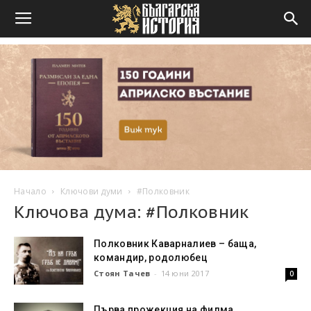
Начало
Ключови думи
#Полковник
Ключова дума: #Полковник
Полковник Каварналиев – баща,
командир, родолюбец
Стоян Тачев
-
14 юни 2017
0
Първа прожекция на филма