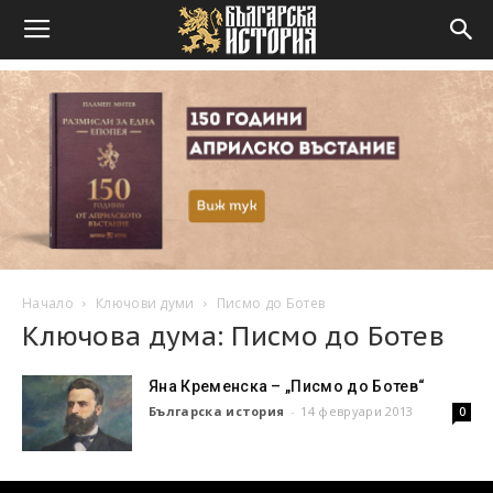
Начало
Ключови думи
Писмо до Ботев
Ключова дума: Писмо до Ботев
Яна Кременска – „Писмо до Ботев“
Българска история
-
14 февруари 2013
0