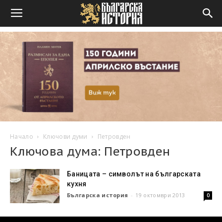
Начало
Ключови думи
Петровден
Ключова дума: Петровден
Баницата – символът на българската
кухня
Българска история
-
19 октомври 2013
0