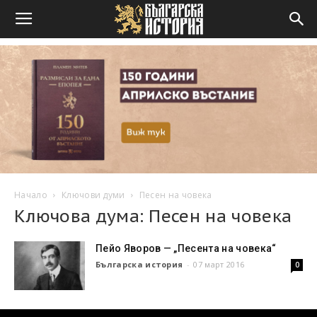
Начало
Ключови думи
Песен на човека
Ключова дума: Песен на човека
Пейо Яворов — „Песента на човека“
Българска история
-
07 март 2016
0