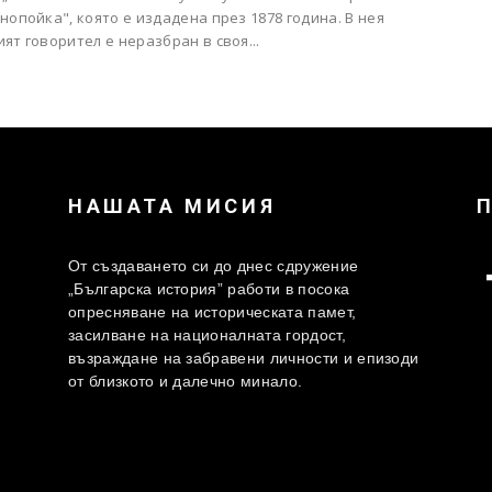
нопойка", която е издадена през 1878 година. В нея
ят говорител е неразбран в своя...
НАШАТА МИСИЯ
От създаването си до днес сдружение
„Българска история” работи в посока
опресняване на историческата памет,
засилване на националната гордост,
възраждане на забравени личности и епизоди
от близкото и далечно минало.