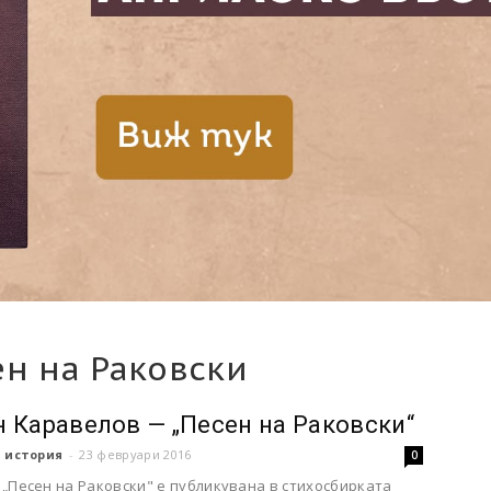
ен на Раковски
 Каравелов — „Песен на Раковски“
 история
-
23 февруари 2016
0
„Песен на Раковски" е публикувана в стихосбирката