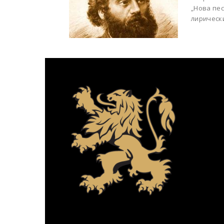
„Нова пес
лирически