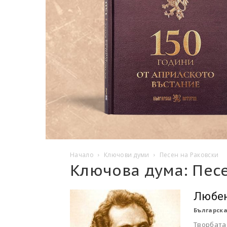
Начало
Ключови думи
Песен на Раковски
Ключова дума: Пес
Любен
Българска
Творбата 