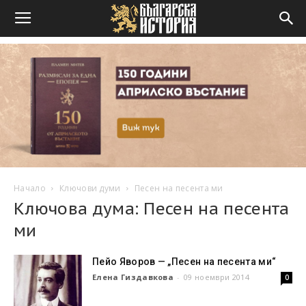
Начало
Ключови думи
Песен на песента ми
Ключова дума: Песен на песента
ми
Пейо Яворов — „Песен на песента ми“
Елена Гиздавкова
-
09 ноември 2014
0