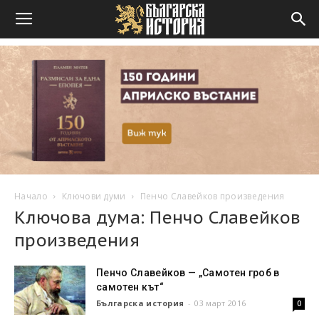
Начало
Ключови думи
Пенчо Славейков произведения
Ключова дума: Пенчо Славейков
произведения
Пенчо Славейков — „Самотен гроб в
самотен кът“
Българска история
-
03 март 2016
0