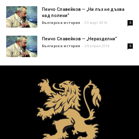
Пенчо Славейков — „Ни лъх не дъхва
над полени“
Българска история
-
03 март 2016
0
Пенчо Славейков — „Неразделни“
Българска история
-
24 април 2014
0