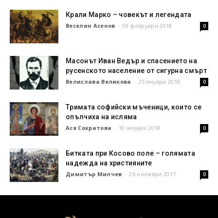
Крали Марко – човекът и легендата
Веселин Асенов
-
08 февруари 2018
0
Масонът Иван Ведър и спасението на
русенското население от сигурна смърт
Велислава Великова
-
25 януари 2018
0
Tримата софийски мъченици, които се
опълчиха на исляма
Ася Сократова
-
10 януари 2018
0
Битката при Косово поле – голямата
надежда на християните
Димитър Милчев
-
26 ноември 2017
0