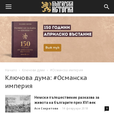
Начало
Ключови думи
#Османска империя
Ключова дума: #Османска
империя
Немски пътешественик разказва за
живота на българите през XVI век
Ася Сократова
-
14 февруари 2018
0