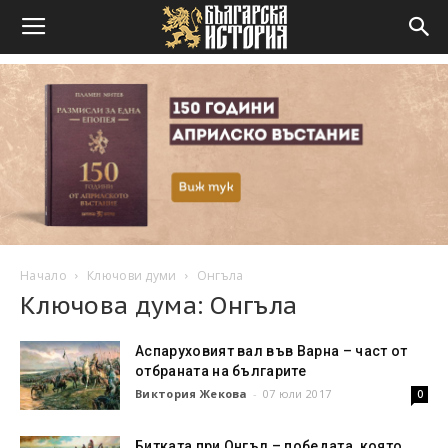
Начало
Ключови думи
Онгъла
Ключова дума: Онгъла
Аспаруховият вал във Варна – част от
отбраната на българите
Виктория Жекова
-
07 юли 2017
0
Битката при Онгъл – победата, която