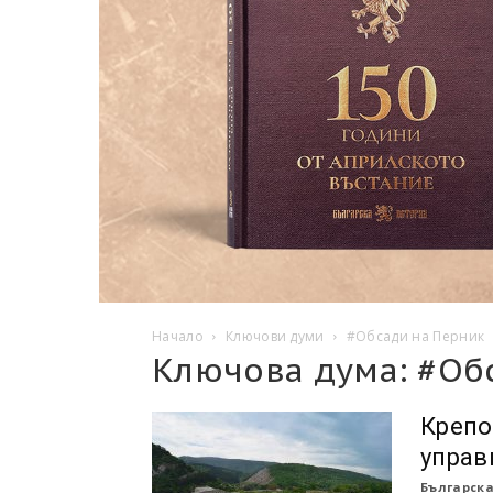
Начало
Ключови думи
#Обсади на Перник
Ключова дума: #Об
Крепо
управ
Българска