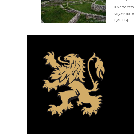
Крепостта
служила 
център.