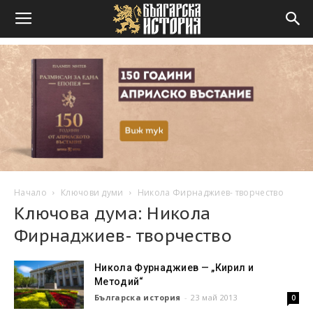
Начало
Ключови думи
Никола Фирнаджиев- творчество
Ключова дума: Никола
Фирнаджиев- творчество
Никола Фурнаджиев — „Кирил и
Методий“
Българска история
-
23 май 2013
0