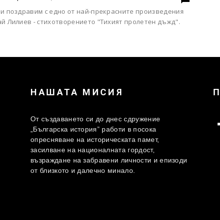
ви поздравим с едно от най-прекрасните произведения
ай Лилиев - стихотворението "Тихият пролетен дъжд".
НАШАТА МИСИЯ
От създаването си до днес сдружение
„Българска история” работи в посока
опресняване на историческата памет,
засилване на националната гордост,
възраждане на забравени личности и епизоди
от близкото и далечно минало.