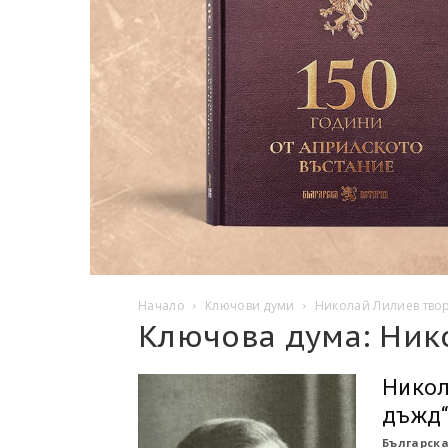
Начало
Ключови думи
Николай Лилиев тво
Ключова дума: Ник
Никол
дъжд
Българска