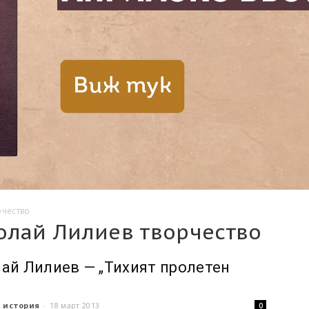
рчество
олай Лилиев творчество
ай Лилиев — „Тихият пролетен
“
 история
-
18 март 2013
0