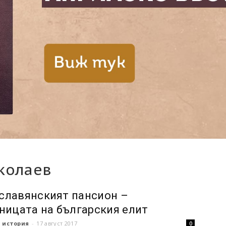
колаев
лавянският пансион –
ницата на българския елит
 история
-
17 август 2017
0