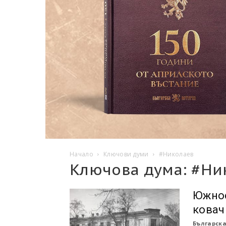
Начало
Ключови думи
#Николаев
Ключова дума: #Ни
Южнос
ковач
Българска