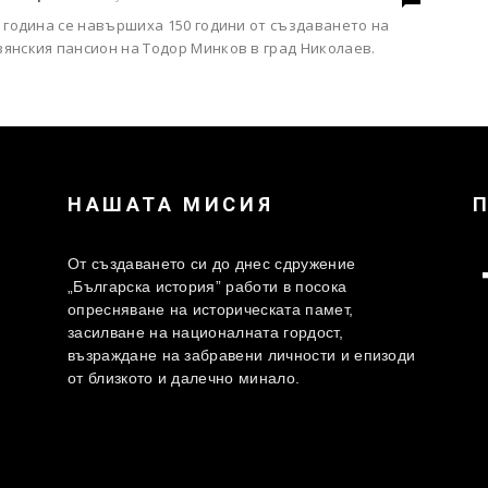
 година се навършиха 150 години от създаването на
янския пансион на Тодор Минков в град Николаев.
НАШАТА МИСИЯ
От създаването си до днес сдружение
„Българска история” работи в посока
опресняване на историческата памет,
засилване на националната гордост,
възраждане на забравени личности и епизоди
от близкото и далечно минало.