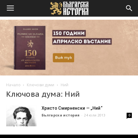
Начало
Ключови думи
Ний
Ключова дума: Ний
Христо Смирненски — „Ний“
Българска история
-
24 юли 2013
0