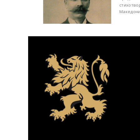
стихотво
Македония