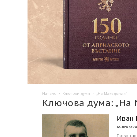
Начало
Ключови думи
„На Македония“
Ключова дума: „На
Иван 
Българска
Представ