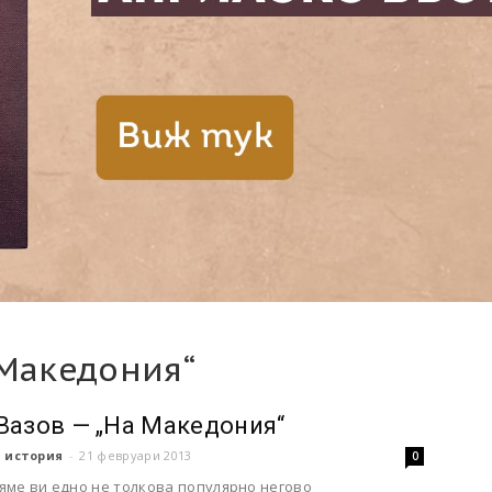
 Македония“
Вазов — „На Македония“
 история
-
21 февруари 2013
0
яме ви едно не толкова популярно негово