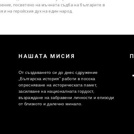
рение, посветено на мъчната съдба на българите в
 и на геройския дух на един народ.
НАШАТА МИСИЯ
От създаването си до днес сдружение
„Българска история” работи в посока
опресняване на историческата памет,
засилване на националната гордост,
възраждане на забравени личности и епизоди
от близкото и далечно минало.