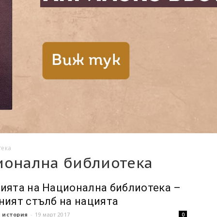
тека
ионална библиотека
ията на Национална библиотека –
ният стълб на нацията
 история
-
19 март 2017
0