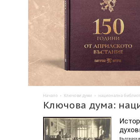
Начало
Ключови думи
национална библио
Ключова дума: нац
Истор
духов
Българска