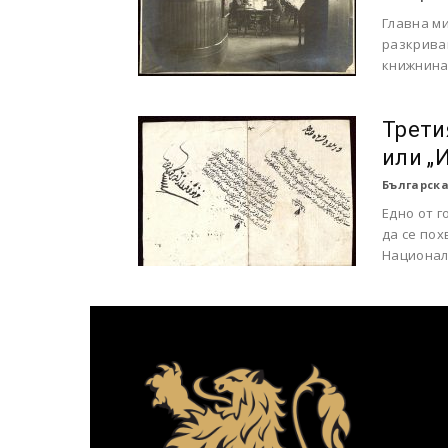
Главна м
разкрива
книжнина
Трети
или „
Българска
Едно от г
да се пох
Националн