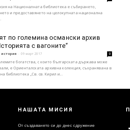
исия на Националната библиотека е събирането,
нето и предоставянето на целокупната национална
.
ят по големина османски архив
Историята с вагоните“
 история
-
09 март 2017
0
олемите богатства, с които българската държава може
вали, е Ориенталската архивна колекция, съхранявана в
а библиотека „Св. св. Кирил и...
НАШАТА МИСИЯ
От създаването си до днес сдружение