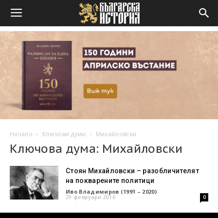
Начало
Ключови думи
Михайловски
Ключова дума: Михайловски
Стоян Михайловски – разобличителят
на покварените политици
Иво Владимиров (1991 – 2020)
-
29 февруари 2016
0